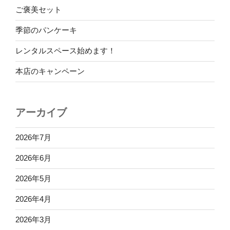
市役所に出店
ご褒美セット
15時から19時（？）
季節のパンケーキ
７月９日（日） カフェ
レンタルスペース始めます！
キエレのマルシェ&ワークショップ
10時から14時
本店のキャンペーン
８月２日（水）３日（木） フラ
伊香保ハワイアンフェスティバル
アーカイブ
勝手に予定に入れている
2026年7月
８月１１日（祝） カフェ
2026年6月
ホアラさんライヴ
2026年5月
12時から
フライヤーはまだですが、ご予約受付いたします。
2026年4月
2026年3月