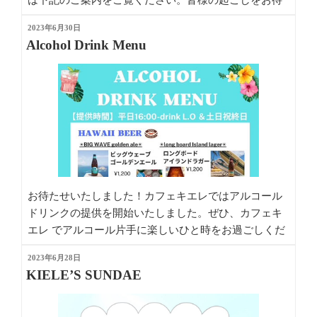
は下記のご案内をご覧ください。皆様の起こしをお待
ちしております。
投
2023年6月30日
稿
Alcohol Drink Menu
日:
お待たせいたしました！カフェキエレではアルコール
ドリンクの提供を開始いたしました。ぜひ、カフェキ
エレ でアルコール片手に楽しいひと時をお過ごしくだ
さい。
投
2023年6月28日
稿
KIELE’S SUNDAE
日: