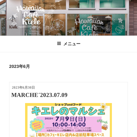
コ
ン
テ
ン
ツ
HAWAIIAN CAFE KIELE
北本駅東口、徒歩２分のハワイ!!
へ
メニュー
ス
キ
ッ
2023年6月
プ
投
2023年6月30日
稿
MARCHE´2023.07.09
日: