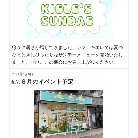
徐々に暑さが増してきました。カフェキエレでは夏の
ひとときにぴったりなサンデーメニューを開始いたし
ました。ぜひ、この機会にお召し上がりください。
投
2023年6月6日
稿
6.7.８月のイベント予定
サンデーの種類
日:
ベリーベリーサンデー 660円
マンゴーパインサンデー 660円