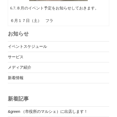
6.7.８月のイベント予定をお知らせしておきます。
６月１７日（土） フラ
イオンモール上尾
お知らせ
11時から40分くらい
６月１８日（日） カフェ
イベントスケジュール
ルボンダさんライヴ
サービス
12時から
（おかげさまで満席となりました）
メディア紹介
７月２日（日） フラ
新着情報
No Hula No Life
埼玉会館
11時25分、11時55分の二回
新着記事
７月８日（土） カフェ
&green （市役所のマルシェ）に出店します！
&greenマーケット