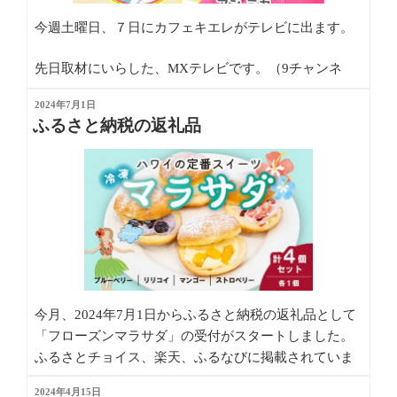
今週土曜日、７日にカフェキエレ がテレビに出ます。
先日取材にいらした、MXテレビです。（9チャンネ
ル）
投
2024年7月1日
稿
ふるさと納税の返礼品
日:
今月、2024年7月1日からふるさと納税の返礼品として
「フローズンマラサダ」の受付がスタートしました。
ふるさとチョイス、楽天、ふるなびに掲載されていま
す。この機会にぜひ、ふるさと納税の返礼品に「フロ
投
2024年4月15日