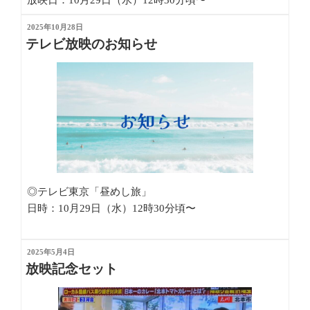
放映日：10月29日（水）12時30分頃〜
投
2025年10月28日
稿
テレビ放映のお知らせ
日:
◎テレビ東京「昼めし旅」
日時：10月29日（水）12時30分頃〜
投
2025年5月4日
稿
放映記念セット
日: