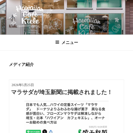
コ
ン
テ
ン
ツ
HAWAIIAN CAFE KIELE
北本駅東口、徒歩２分のハワイ!!
へ
メニュー
ス
キ
ッ
メディア紹介
プ
投
2026年5月25日
稿
マラサダが埼玉新聞に掲載されました！
日: