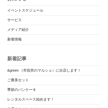
ー
ジ
https://www.city.kitamoto.lg.jp/kanko/gurume_kaimono/1/cafe/1
イベントスケジュール
送
サービス
他のクーポンとの併用はできませんので、ご了承ください
り
メディア紹介
新着情報
新着記事
&green （市役所のマルシェ）に出店します！
ご褒美セット
季節のパンケーキ
レンタルスペース始めます！