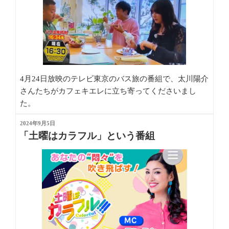
4月24日放映のテレビ東京のバス旅の番組で、太川陽介
さんたちがカフェキエレに立ち寄ってくださいまし
た。
投
2024年9月5日
稿
「土曜はカラフル」という番組
日: