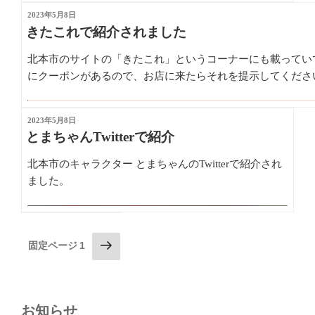
投
2023年5月8日
先週の水曜日に取材にいらっしゃいましたが、いつ掲
稿
きたこれで紹介されました
載されるのか、どのくらいの大きさなのか、まったく
日:
わかりませんでした
北本市のサイトの「きたこれ」というコーナーにも載ってい
にクーポンがあるので、お店に来たらそれを提示してくださ
結構大きく掲載されているらしいです
埼玉新聞って、どのくらいの方が購読されてるんです
投
2023年5月8日
稿
とまちゃんTwitterで紹介
かね～
日:
北本市のキャラクター とまちゃんのTwitterで紹介され
新聞だから、年齢も載っちゃうのね
ました。
最初にいらした時は、トマトカレーの写真だけ載せる
とおっしゃってたんですが、わざわざもう一回取材に
来てくださいました(^^)
投
次
固定ページ
1
の
稿
お客様増えるといいなぁ
ペ
の
ー
ペ
ジ
お知らせ