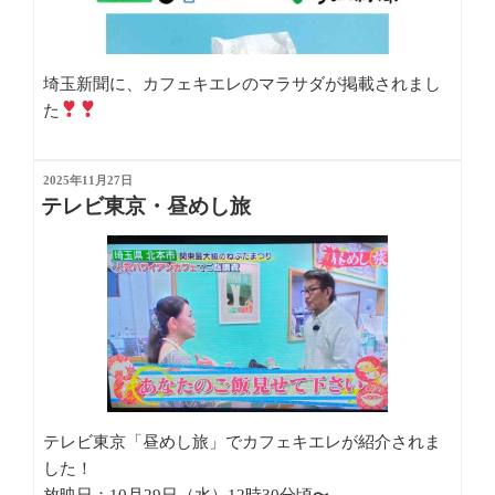
埼玉新聞に、カフェキエレのマラサダが掲載されまし
た
3種類のマラサダとなってますが、本店にはマラサダパ
投
2025年11月27日
フ（中にクリームの入っているマラサダ）はありませ
稿
テレビ東京・昼めし旅
ん
日:
こちらは、７月にオープンするマラサダ専門店のみと
なります。
テレビ東京「昼めし旅」でカフェキエレが紹介されま
した！