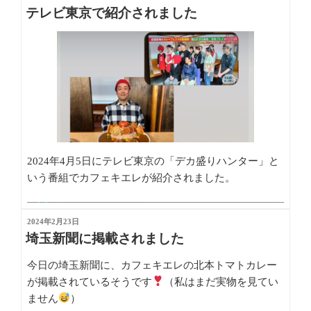
ーズンマラサダ」をご利用ください。美味しいです
稿
テレビ東京で紹介されました
この放映を記念して、期間限定のバス旅セットをやっ
よ！
日:
ています！ぜひ、ご注文ください。
土曜日１２時からの「土曜はカラフル」という番組だ
そうです。
１０分くらいのコーナーなので、お見逃しなく。
2024年4月5日にテレビ東京の「デカ盛りハンター」と
内容は見てのお楽しみ
いう番組でカフェキエレが紹介されました。
カットされていなければ、私もちょこっと映ります
ふるさとチョイス紹介ページへ
投
2024年2月23日
稿
埼玉新聞に掲載されました
日:
今日の埼玉新聞に、カフェキエレの北本トマトカレー
が掲載されているそうです
（私はまだ実物を見てい
ません
）