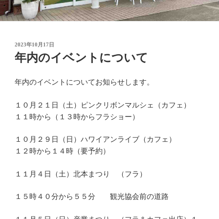
投
2023年10月17日
稿
年内のイベントについて
日:
年内のイベントについてお知らせします。
１０月２１日（土）ピンクリボンマルシェ（カフェ）
１１時から（１３時からフラショー）
１０月２９日（日）ハワイアンライブ（カフェ）
１２時から１４時（要予約）
１１月４日（土）北本まつり （フラ）
１５時４０分から５５分 観光協会前の道路