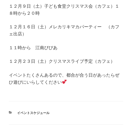
１２月９日（土）子ども食堂クリスマス会（カフェ）１
８時から２０時
１２月１６日（土）メレカリキマカパーティー （カフ
ェ出店）
１１時から 江南ぴぴあ
１２月２３日（土）クリスマスライブ予定（カフェ）
イベントたくさんあるので、都合が合う日があったらぜ
ひ遊びにいらしてください
カ
イベントスケジュール
テ
ゴ
リ