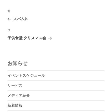
ー
投
前
前
稿
の
スパム丼
ナ
投
ビ
稿
次
次
ゲ
の
子供食堂 クリスマス会
投
ー
稿
シ
ョ
お知らせ
ン
イベントスケジュール
サービス
メディア紹介
新着情報