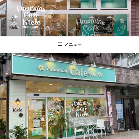
コ
ン
テ
ン
ツ
HAWAIIAN CAFE KIELE
北本駅東口、徒歩２分のハワイ!!
へ
メニュー
ス
キ
ッ
プ