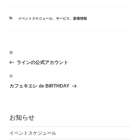
カ
イベントスケジュール
、
サービス
、
新着情報
テ
ゴ
リ
ー
投
前
前
稿
の
ラインの公式アカウント
ナ
投
ビ
稿
次
次
ゲ
の
カフェキエレ de BIRTHDAY
投
ー
稿
シ
ョ
お知らせ
ン
イベントスケジュール