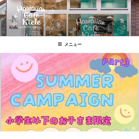
コ
ン
テ
ン
ツ
HAWAIIAN CAFE KIELE
北本駅東口、徒歩２分のハワイ!!
へ
メニュー
ス
キ
ッ
プ