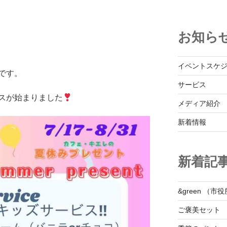
お知ら
イベントスケ
です。
サービス
スが始まりました
メディア紹介
新着情報
新着記
&green （
ご褒美セット