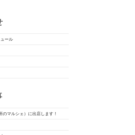
せ
ジュール
事
市役所のマルシェ）に出店します！