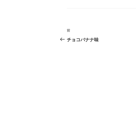
テ
ゴ
リ
ー
投
前
前
稿
の
チョコバナナ味
投
ナ
稿
ビ
ゲ
ー
シ
ョ
ン