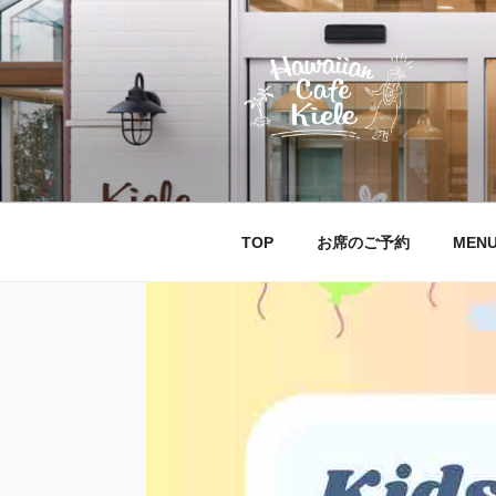
コ
ン
テ
ン
ツ
へ
HAWAIIAN C
北本駅東口、徒歩２分のハワイ!
ス
キ
ッ
TOP
お席のご予約
MEN
プ