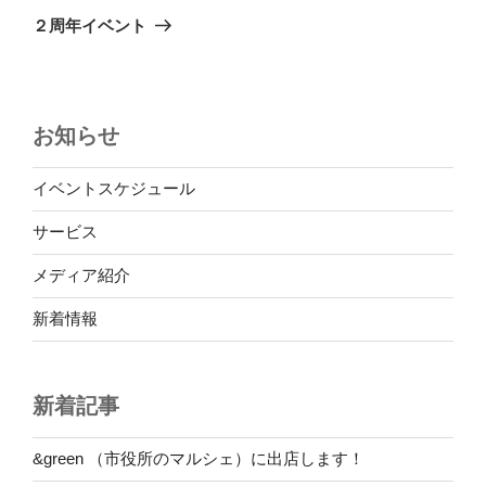
ゲ
の
２周年イベント
投
ー
稿
シ
ョ
お知らせ
ン
イベントスケジュール
サービス
メディア紹介
新着情報
新着記事
&green （市役所のマルシェ）に出店します！