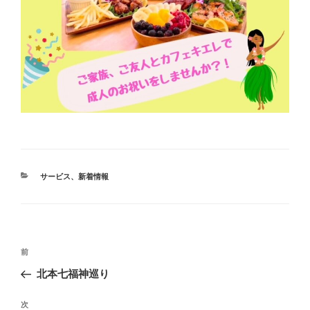
カ
サービス
、
新着情報
テ
ゴ
リ
ー
投
前
前
稿
の
北本七福神巡り
ナ
投
ビ
稿
次
次