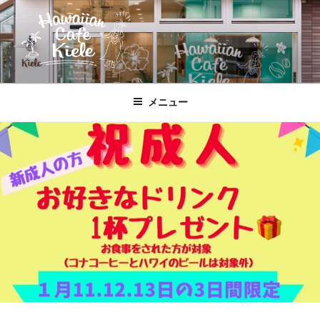
コ
ン
テ
ン
ツ
HAWAIIAN CAFE KIELE
北本駅東口、徒歩２分のハワイ!!
へ
メニュー
ス
キ
ッ
プ