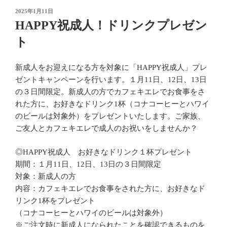
投
2025年1月11日
稿
HAPPY祝成人！ドリンクプレゼン
日:
ト
新成人をお迎えになる方を対象に「HAPPY祝成人」プレ
ゼントキャンペーンを行います。１月11日、12日、13日
の３日間限定。新成人の方でカフェキエレでお食事をさ
れた方に、お好きなドリンク1杯（コナコーヒーとハワイ
のビールは対象外）をプレゼントいたします。ご家族、
ご友人とカフェキエレで成人のお祝いをしませんか？
◎HAPPY祝成人 お好きなドリンク１杯プレゼント
期間：１月11日、12日、13日の３日間限定
対象：新成人の方
内容：カフェキエレでお食事をされた方に、お好きなド
リンク1杯をプレゼント
（コナコーヒーとハワイのビールは対象外）
※ご注文時に新成人になられたことを確認できるものを