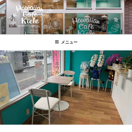
コ
ン
テ
ン
ツ
HAWAIIAN CAFE KIELE
北本駅東口、徒歩２分のハワイ!!
へ
メニュー
ス
キ
ッ
プ