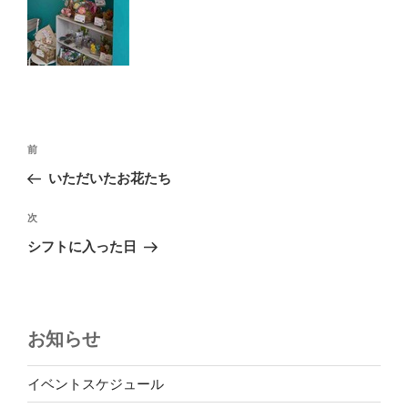
投
前
前
稿
の
いただいたお花たち
ナ
投
ビ
稿
次
次
ゲ
の
シフトに入った日
投
ー
稿
シ
ョ
お知らせ
ン
イベントスケジュール