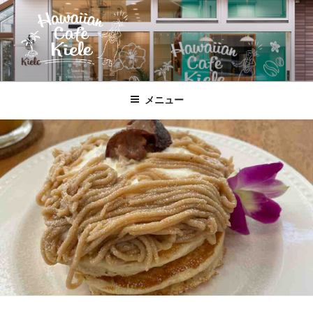
コ
ン
テ
ン
ツ
HAWAIIAN CAFE KIELE
北本駅東口、徒歩２分のハワイ!!
へ
メニュー
ス
キ
ッ
プ