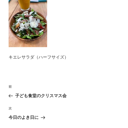
キエレサラダ（ハーフサイズ）
投
前
前
稿
の
子ども食堂のクリスマス会
ナ
投
ビ
稿
次
次
ゲ
の
今日のよき日に
投
ー