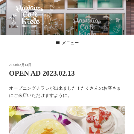
コ
ン
テ
ン
ツ
HAWAIIAN CAFE KIELE
北本駅東口、徒歩２分のハワイ!!
へ
メニュー
ス
キ
ッ
投
2023年2月13日
プ
稿
OPEN AD 2023.02.13
日:
オープニングチラシが出来ました！たくさんのお客さま
にご来店いただけますように。