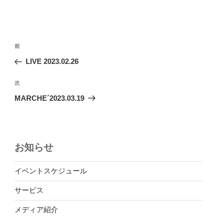
投
前
前
稿
の
LIVE 2023.02.26
ナ
投
ビ
稿
次
次
ゲ
の
MARCHE´2023.03.19
投
ー
稿
シ
ョ
お知らせ
ン
イベントスケジュール
サービス
メディア紹介