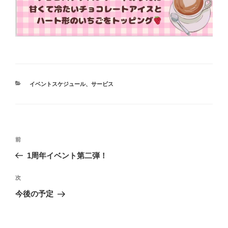
カ
イベントスケジュール
、
サービス
テ
ゴ
リ
ー
投
前
前
稿
の
1周年イベント第二弾！
ナ
投
ビ
稿
次
次
ゲ
の
今後の予定
投
ー
稿
シ