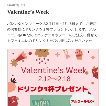
投
2024年2月13日
稿
Valentine’s Week
日:
バレンタインウィークの2月12日～2月18日まで、ご来店
のお客様にドリンクを１杯プレゼントいたします。アル
コールもOKなのでパンケーキやフードのご注文に併せて
カフェキエレのドリンクもぜひお楽しみくださいませ！