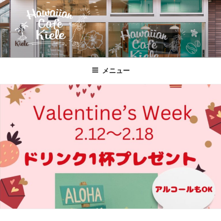
コ
ン
テ
ン
ツ
HAWAIIAN CAFE KIELE
北本駅東口、徒歩２分のハワイ!!
へ
メニュー
ス
キ
ッ
プ