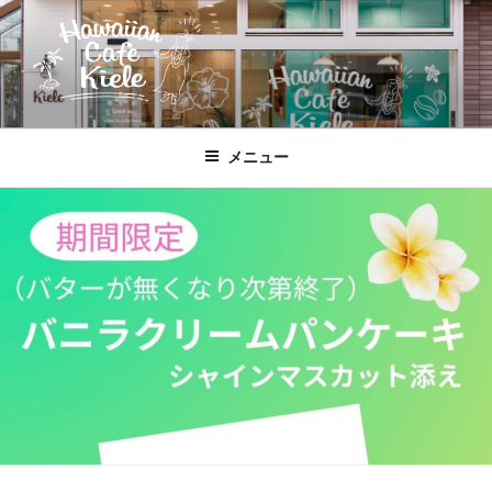
コ
ン
テ
ン
ツ
HAWAIIAN CAFE KIELE
北本駅東口、徒歩２分のハワイ!!
へ
メニュー
ス
キ
ッ
プ