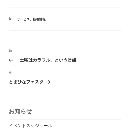
カ
サービス
、
新着情報
テ
ゴ
リ
ー
投
前
前
稿
の
「土曜はカラフル」という番組
ナ
投
ビ
稿
次
次
ゲ
の
とまひなフェスタ
投
ー
稿
シ
ョ
お知らせ
ン
イベントスケジュール